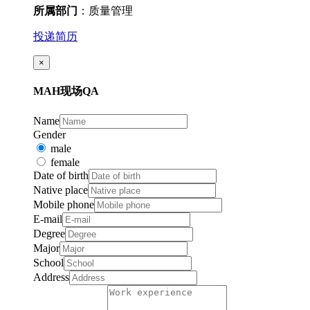
所属部门
：质量管理
投递简历
×
MAH现场QA
Name
Gender
male
female
Date of birth
Native place
Mobile phone
E-mail
Degree
Major
School
Address