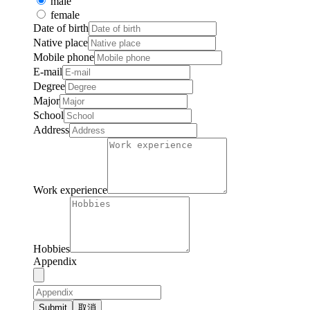
male
female
Date of birth
Native place
Mobile phone
E-mail
Degree
Major
School
Address
Work experience
Hobbies
Appendix
Submit
取消