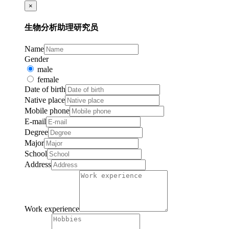
×
生物分析助理研究员
Name
Gender
male
female
Date of birth
Native place
Mobile phone
E-mail
Degree
Major
School
Address
Work experience