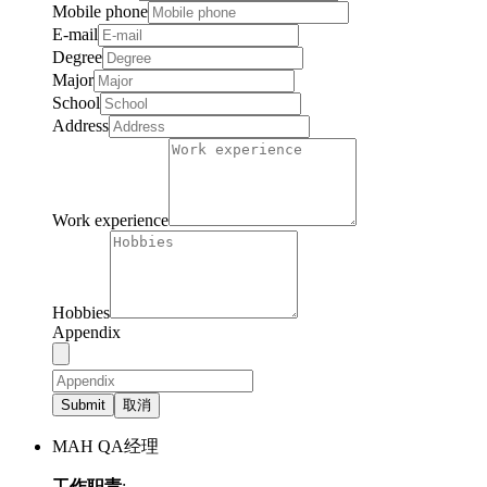
Mobile phone
E-mail
Degree
Major
School
Address
Work experience
Hobbies
Appendix
Submit
取消
MAH QA经理
工作职责
: