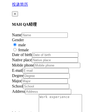
投递简历
×
MAH QA经理
Name
Gender
male
female
Date of birth
Native place
Mobile phone
E-mail
Degree
Major
School
Address