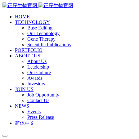
HOME
TECHNOLOGY
Base Editing
Our Technology
Gene Therapy
Scientific Publications
PORTFOLIO
ABOUT US
About Us
Leadership
Our Culture
Awards
Investors
JOIN US
Job Opportunity
Contact Us
NEWS
Events
Press Release
简体中文