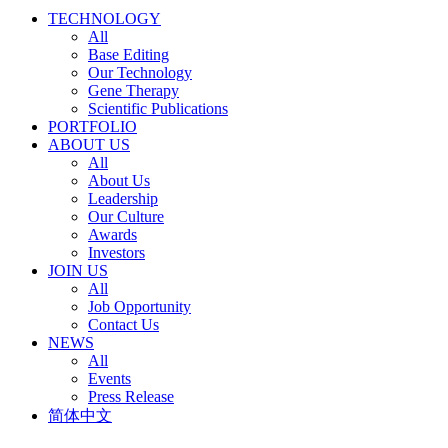
TECHNOLOGY
All
Base Editing
Our Technology
Gene Therapy
Scientific Publications
PORTFOLIO
ABOUT US
All
About Us
Leadership
Our Culture
Awards
Investors
JOIN US
All
Job Opportunity
Contact Us
NEWS
All
Events
Press Release
简体中文