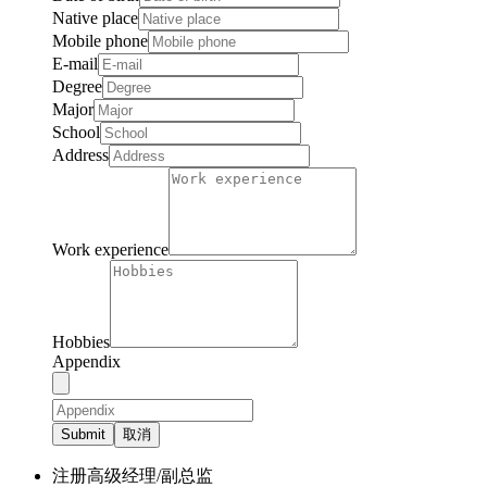
Native place
Mobile phone
E-mail
Degree
Major
School
Address
Work experience
Hobbies
Appendix
Submit
取消
注册高级经理/副总监