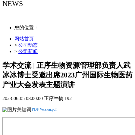
NEWS
NEWS
您的位置：
网站首页
>
公司动态
>
公司新闻
学术交流 | 正序生物资源管理部负责人武
冰冰博士受邀出席2023广州国际生物医药
产业大会发表主题演讲
2023-06-05 08:00:00
正序生物
192
PDF Version.pdf