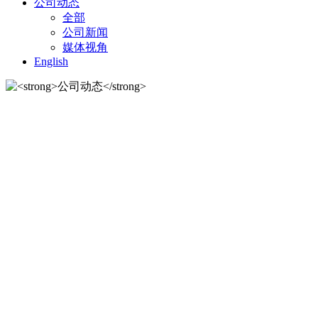
公司动态
全部
公司新闻
媒体视角
English
公司动态
公司动态