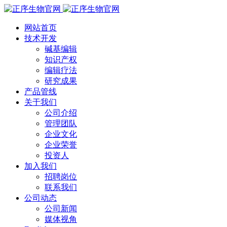
网站首页
技术开发
碱基编辑
知识产权
编辑疗法
研究成果
产品管线
关于我们
公司介绍
管理团队
企业文化
企业荣誉
投资人
加入我们
招聘岗位
联系我们
公司动态
公司新闻
媒体视角