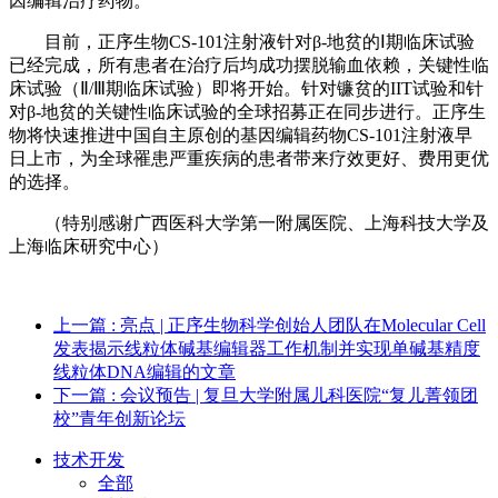
因编辑治疗药物。
目前，正序生物CS-101注射液针对β-地贫的Ⅰ期临床试验
已经完成，所有患者在治疗后均成功摆脱输血依赖，关键性临
床试验（Ⅱ/Ⅲ期临床试验）即将开始。针对镰贫的IIT试验和针
对β-地贫的关键性临床试验的全球招募正在同步进行。正序生
物将快速推进中国自主原创的基因编辑药物CS-101注射液早
日上市，为全球罹患严重疾病的患者带来疗效更好、费用更优
的选择。
（特别感谢广西医科大学第一附属医院、上海科技大学及
上海临床研究中心）
上一篇
: 亮点 | 正序生物科学创始人团队在Molecular Cell
发表揭示线粒体碱基编辑器工作机制并实现单碱基精度
线粒体DNA编辑的文章
下一篇
: 会议预告 | 复旦大学附属儿科医院“复儿菁领团
校”青年创新论坛
技术开发
全部