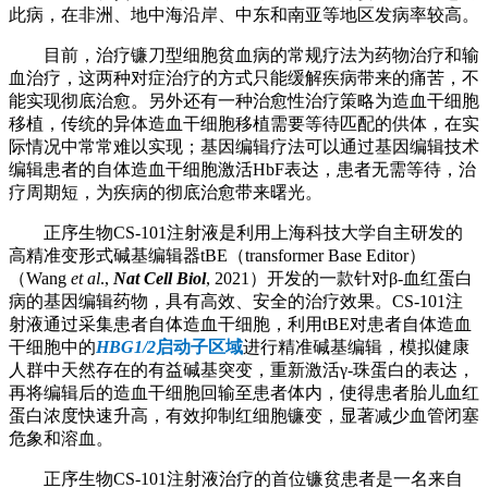
此病，在非洲、地中海沿岸、中东和南亚等地区发病率较高。
目前，治疗镰刀型细胞贫血病的常规疗法为药物治疗和输
血治疗，这两种对症治疗的方式只能缓解疾病带来的痛苦，不
能实现彻底治愈。另外还有一种治愈性治疗策略为造血干细胞
移植，传统的异体造血干细胞移植需要等待匹配的供体，在实
际情况中常常难以实现；基因编辑疗法可以通过基因编辑技术
编辑患者的自体造血干细胞激活HbF表达，患者无需等待，治
疗周期短，为疾病的彻底治愈带来曙光。
正序生物CS-101注射液是利用上海科技大学自主研发的
高精准变形式碱基编辑器tBE（transformer Base Editor）
（Wang
et al
.,
Nat Cell Biol
, 2021）开发的一款针对β-血红蛋白
病的基因编辑药物，具有高效、安全的治疗效果。CS-101注
射液通过采集患者自体造血干细胞，利用tBE对患者自体造血
干细胞中的
HBG1/2
启动子区域
进行精准碱基编辑，模拟健康
人群中天然存在的有益碱基突变，重新激活γ-珠蛋白的表达，
再将编辑后的造血干细胞回输至患者体内，使得患者胎儿血红
蛋白浓度快速升高，有效抑制红细胞镰变，显著减少血管闭塞
危象和溶血。
正序生物CS-101注射液治疗的首位镰贫患者是一名来自