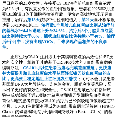
尼日利亚的21岁女性，在接受CS-101治疗前总血红蛋白浓度
为67.3 g/L，有反复发作的血管闭塞危象。患者在2025年2月接
受tBE编辑自体干细胞移植治疗后，便快速高效地实现了造血
重建，治疗后
第13天
获得中性粒细胞植入，
第21天
血小板浓度
达到50x10^9/L以上。
治疗后1个月胎儿血红蛋白比例从治疗前
的基线水平4.4%迅速上升至34.6%，治疗后3个月胎儿血红蛋
白比例持续大于60%，镰状血红蛋白比例持续小于40%。治疗
后6个月中，没有出现VOCs，且未发现产品相关的不良事
件
。
正序生物CS-101注射液由于其编辑靶点的高效性和tBE技
术的安全性，相较于其他基于CRISPR技术的β-血红蛋白病的
编辑疗法，
CS-101可以使患者迅速地完成造血重建，更快速
并大幅提升胎儿血红蛋白水平从而降低镰刀状血红蛋白的占
比，更高效且稳定地阻止红细胞发生镰变
；同时不会引发患者
基因组DNA大片段缺失、染色体突变、脱靶突变等风险，显
示出了更好的有效性和安全性。CS-101注射液已经在临床试
验中成功治愈了近20例β-地贫患者和镰刀型细胞贫血病患者，
首位β-地贫患者在接受CS-101治疗后已经摆脱输血依赖超过22
个月。CS-101注射液有望成为β-血红蛋白病全球首创（First-in-
Class）的碱基编辑治疗药物和同类最好（Best-in-Class）的基