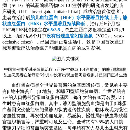
病（SCD）的碱基编辑药物CS-101注射液的研究者发起的临
床研究（IIT，Investigator Initiated Trial）成功治愈首位患者，
患者在治疗后
胎儿血红蛋白（HbF）水平显著且持续上升，镰
状血红蛋白（HbS）水平显著且持续降低
，治疗后6个月起
HbF与HbS比例稳定在
6.5:3.5
，总血红蛋白浓度稳定至120 g/L
以上，治疗后6个月中
没有出现血管闭塞危象
（VOCs，vaso-
occlusive crises），已回归到正常生活中。这是中国首次通过
碱基编辑疗法治愈镰刀型细胞贫血病的成功案例。
中国首例接受碱基编辑治疗（正序生物CS-101注射液）的镰刀型细胞
贫血病患者
在治疗后6个月中没有出现血管闭塞危象并已回归正常生活
血红蛋白病是全世界最普遍的单基因遗传病，常见的主要
有β-地中海贫血（β-地贫）和镰刀型细胞贫血病。全世界约有
7%的人口携带异常血红蛋白基因，每年大约有40万名婴儿出
生时患有血红蛋白病。其中，镰刀型细胞贫血病是由于β-珠蛋
白基因突变使红细胞呈镰刀状的遗传性疾病，临床表现为慢性
溶血性贫血、再发性疼痛危象、易感染、慢性局部缺血导致器
官组织损害等，严重时可危及生命。全球约有3.5%的人口携
带镰刀型细胞贫血病突变基因，每年约有30万婴儿出生时患有