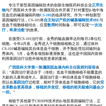
专注于新型基因编辑技术的创新生物医药科技企业
正序生
物
与广西医科大学第一附属医院合作开展了针对重型β-地中海
贫血症的碱基编辑药物
CS-101
的临床研究。作为一种创新型
基因编辑疗法，CS-101将
自主知识产权的碱基编辑技术tBE
与
造血干细胞移植结合，仅需
数周
时间制备，即可实现“
一次治
疗，终身治愈
”的效果。
在接受CS-101治疗前，金秀的输血频率达到每月2单位红
细胞。今年4月底，金秀进入干细胞移植舱之后，通过体外
CS-101碱基编辑其自体造血干细胞，并予预处理后回输到金
秀体内。5月，金秀各项指标逐渐恢复。这也是中国国内首例
利用基因治疗治愈外籍地贫患者的案例。
广西医科大学第一附属医院血液内科主任医师刘容容
表
示：“基因治疗更适合于（传统）造血干细胞移植不能覆盖的
大龄的儿童和成年人。基因治疗是一种自体造血干细胞移植，
所以在
基因治疗
过程里，相对于异体造血干细胞移植，它的
安
全系数会更高很多，移植的并发症、移植的相关疑难问题会少
一些。
”
相较于其他基于CRISPR技术的β-地贫基因编辑疗法，正
序生物CS-101注射液也有更好的有效性和安全性，采用的tBE