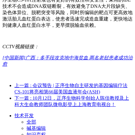
技术不会造成DNA双链断裂，有效避免了DNA大片段缺失、
染色体异位、脱靶突变等风险，同时所编辑的靶点可更高效地
激活胎儿血红蛋白表达，使患者迅速完成造血重建，更快地达
到健康人血红蛋白水平，更早摆脱输血依赖。
CCTV视频链接：
[中国新闻]广西：多手段攻克地中海贫血 两名老挝患者成功治
愈
上一篇
: 会议预告 | 正序生物自主研发的基因编辑疗法
CS-101将亮相第66届美国血液年会(ASH)
下一篇
: 10月12日，正序生物科学创始人陈佳教授及上
科大生命教师团队微电影登上上海教育电视台！
技术开发
全部
碱基编辑
知识产权