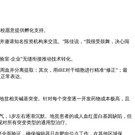
学校愿意提供孵化支持。
并邀请知名投资机构来交流。”陈佳说，“我很受鼓舞，决心闯
验室-企业”无缝衔接推动技术转化。
血并分离提取；其次，用tBE对干细胞进行精准“修正”；最
复正常表达。
种地贫相关碱基突变。针对每个突变逐一开发药物成本极高，且
氧气，1岁左右逐渐沉默。地贫患者的成人血红蛋白基因缺陷，但
现对所有突变类型的通用型治疗。
序全面验证，确保编辑器只在靶向位点工作，在其他区域保