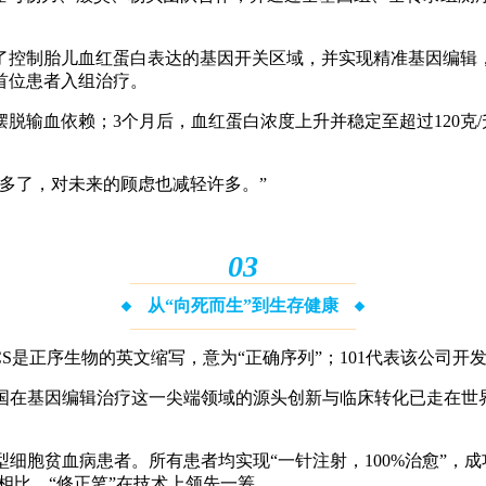
到了控制胎儿血红蛋白表达的基因开关区域，并实现精准基因编
首位患者入组治疗。
摆脱输血依赖；3个月后，血红蛋白浓度上升并稳定至超过120克
多了，对未来的顾虑也减轻许多。”
0
3
从“向死而生”到生存健康
。CS是正序生物的英文缩写，意为“正确序列”；101代表该公司开
着中国在基因编辑治疗这一尖端领域的源头创新与临床转化已走在
镰刀型细胞贫血病患者。所有患者均实现“一针注射，100%治愈”
法相比，“修正笔”在技术上领先一筹。