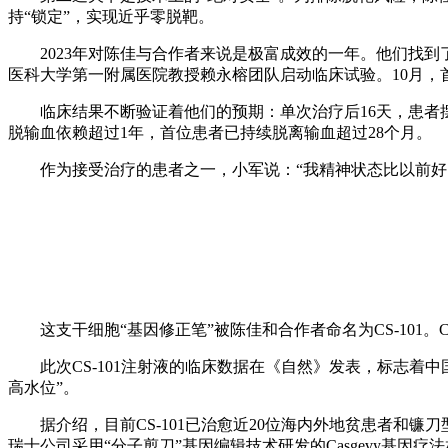
持“锁定”，实现近乎零脱靶。
2023年对陈佳与合作者来说是极富成效的一年。他们找
医科大学第一附属医院教授赖永榕团队启动临床试验。10月，
临床结果不断验证着他们的预期：单次治疗后16天，患者
脱输血依赖超过1年，首位患者已持续脱离输血超过28个月。
作为接受治疗的患者之一，小军说：“我精神状态比以前好
这支干细胞“基因修正笔”被陈佳和合作者命名为CS-101
此次CS-101注射液的临床数据在《自然》发表，标志
高水位”。
据介绍，目前CS-101已治愈近20位海内外地贫患者和
瑞士公司采用“分子剪刀”基因编辑技术研发的Casgevy基因疗