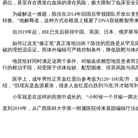
易位，甚至存在诱发白血病的潜在风险，极大限制了临床安全
为破解这一难题，陈佳在2014年回国后带领团队开发出变
转换。”他解释道，这种方式在根源上规避了DNA双链断裂带
自2019年起，tBE已先后获得中国、美国、日本、俄罗
如何让这支“修正笔”真正落地治病？陈佳的思路是从罕见
破的理想适应证。而体外编辑可严格控制条件，降低脱靶与体
地贫恰好同时满足这两个条件。对输血依赖型地贫患者而
行的根治手段，却受限于供体短缺、配型困难、排异风险与高
医学上，成年男性正常血红蛋白参考值为120~160克/升，
绍，“但现实是血源紧张，很多人血红蛋白跌到70克/升才能等
小军就是在这样的煎熬中成长的。“小时候一个月输一两
直到2019年，从广西医科大学第一附属医院传来基因编辑疗