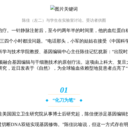
陈佳（左二）与学生在实验室讨论。受访者供图
药物治疗。一针静脉注射后，至今约两年半的时间里，他的血红蛋
爬三四个小时都没问题。”电话那头，小军的姑姑在接受《中国科
科学与技术学院教授、基因编辑中心主任陈佳记忆犹新：“出院时
一项融合基因编辑与干细胞技术的原创疗法。这项由上科大、复
研究，近日发表于《自然》，为全球输血依赖型地贫患者点亮了“
0
1
“化刀为笔”
前往美国国立卫生研究院从事博士后研究起，陈佳便涉足基因编辑
刀’，通过切断DNA双链实现基因修饰。”陈佳比喻说，但这一方式