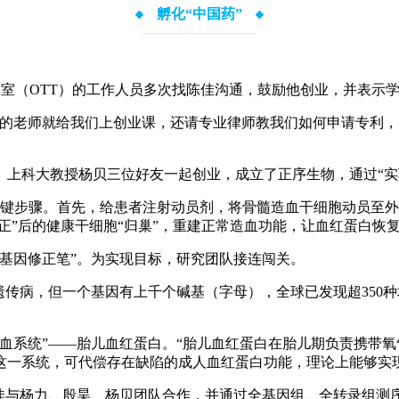
孵化“中国药”
公室（OTT）的工作人员多次找陈佳沟通，鼓励他创业，并表示
T的老师就给我们上创业课，还请专业律师教我们如何申请专利，
昊、上科大教授杨贝三位好友一起创业，成立了正序生物，通过“实
键步骤。首先，给患者注射动员剂，将骨髓造血干细胞动员至外周
正”后的健康干细胞“归巢”，重建正常造血功能，让血红蛋白恢
基因修正笔”。为实现目标，研究团队接连闯关。
遗传病，但一个基因有上千个碱基（字母），全球已发现超350
血系统”——胎儿血红蛋白。“胎儿血红蛋白在胎儿期负责携带
启这一系统，可代偿存在缺陷的成人血红蛋白功能，理论上能够实
陈佳与杨力、殷昊、杨贝团队合作，并通过全基因组、全转录组测