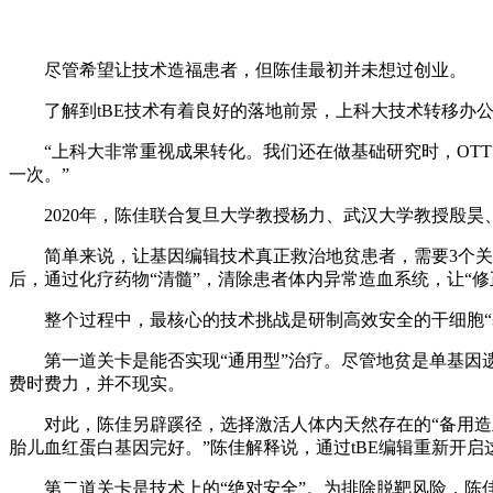
尽管希望让技术造福患者，但陈佳最初并未想过创业。
了解到tBE技术有着良好的落地前景，上科大技术转移办
“上科大非常重视成果转化。我们还在做基础研究时，OT
一次。”
2020年，陈佳联合复旦大学教授杨力、武汉大学教授殷
简单来说，让基因编辑技术真正救治地贫患者，需要3个关
后，通过化疗药物“清髓”，清除患者体内异常造血系统，让“修
整个过程中，最核心的技术挑战是研制高效安全的干细胞“
第一道关卡是能否实现“通用型”治疗。尽管地贫是单基因
费时费力，并不现实。
对此，陈佳另辟蹊径，选择激活人体内天然存在的“备用造
胎儿血红蛋白基因完好。”陈佳解释说，通过tBE编辑重新开
第二道关卡是技术上的“绝对安全”。为排除脱靶风险，