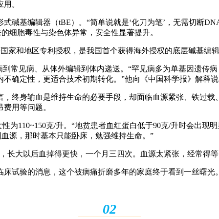
应用。
形式碱基编辑器（tBE）。“简单说就是‘化刀为笔’，无需切断
来的细胞毒性与染色体异常，安全性显著提升。
斯等国家和地区专利授权，是我国首个获得海外授权的底层碱基编
病到常见病、从体外编辑到体内递送。“罕见病多为单基因遗传
内不确定性，更适合技术初期转化。”他向《中国科学报》解释说
言，终身输血是维持生命的必要手段，却面临血源紧张、铁过载
昂费用等问题。
女性为110~150克/升。“地贫患者血红蛋白低于90克/升时会
到血源，那时基本只能卧床，勉强维持生命。”
次，长大以后血掉得更快，一个月三四次。血源太紧张，经常得等
法临床试验的消息，这个被病痛折磨多年的家庭终于看到一丝曙光
0
2