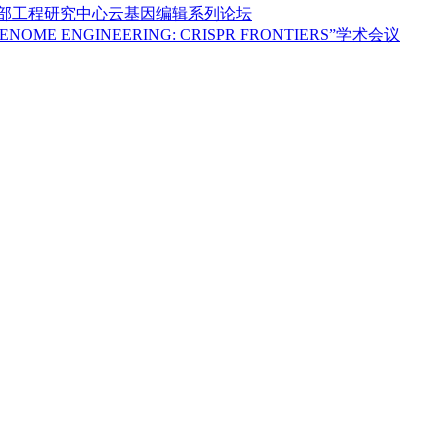
育部工程研究中心云基因编辑系列论坛
E ENGINEERING: CRISPR FRONTIERS”学术会议