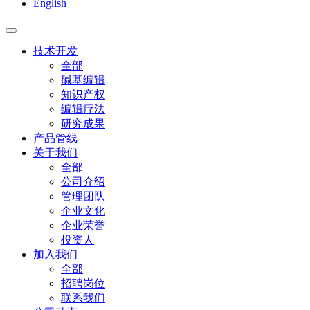
English
技术开发
全部
碱基编辑
知识产权
编辑疗法
研究成果
产品管线
关于我们
全部
公司介绍
管理团队
企业文化
企业荣誉
投资人
加入我们
全部
招聘岗位
联系我们