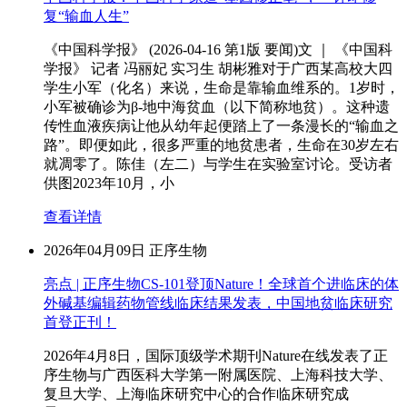
复“输血人生”
《中国科学报》 (2026-04-16 第1版 要闻)文 ｜ 《中国科
学报》 记者 冯丽妃 实习生 胡彬雅对于广西某高校大四
学生小军（化名）来说，生命是靠输血维系的。1岁时，
小军被确诊为β-地中海贫血（以下简称地贫）。这种遗
传性血液疾病让他从幼年起便踏上了一条漫长的“输血之
路”。即便如此，很多严重的地贫患者，生命在30岁左右
就凋零了。陈佳（左二）与学生在实验室讨论。受访者
供图2023年10月，小
查看详情
2026年04月09日
正序生物
亮点 | 正序生物CS-101登顶Nature！全球首个进临床的体
外碱基编辑药物管线临床结果发表，中国地贫临床研究
首登正刊！
2026年4月8日，国际顶级学术期刊Nature在线发表了正
序生物与广西医科大学第一附属医院、上海科技大学、
复旦大学、上海临床研究中心的合作临床研究成