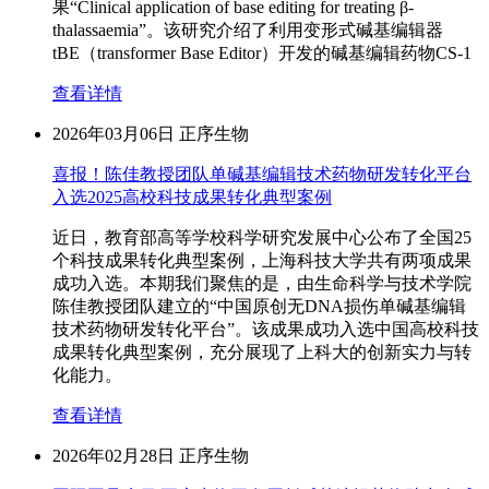
果“Clinical application of base editing for treating β-
thalassaemia”。该研究介绍了利用变形式碱基编辑器
tBE（transformer Base Editor）开发的碱基编辑药物CS-1
查看详情
2026年03月06日
正序生物
喜报！陈佳教授团队单碱基编辑技术药物研发转化平台
入选2025高校科技成果转化典型案例
近日，教育部高等学校科学研究发展中心公布了全国25
个科技成果转化典型案例，上海科技大学共有两项成果
成功入选。本期我们聚焦的是，由生命科学与技术学院
陈佳教授团队建立的“中国原创无DNA损伤单碱基编辑
技术药物研发转化平台”。该成果成功入选中国高校科技
成果转化典型案例，充分展现了上科大的创新实力与转
化能力。
查看详情
2026年02月28日
正序生物