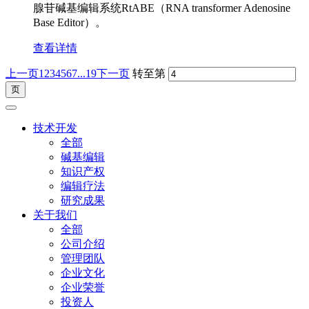
腺苷碱基编辑系统RtABE（RNA transformer Adenosine
Base Editor）。
查看详情
上一页
1
2
3
4
5
6
7
...19
下一页
转至第
技术开发
全部
碱基编辑
知识产权
编辑疗法
研究成果
关于我们
全部
公司介绍
管理团队
企业文化
企业荣誉
投资人