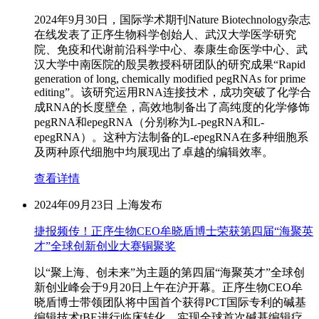
2024年9月30日，国际学术期刊Nature Biotechnology杂志
在线发表了正序生物科学创始人、武汉大学医学研究
院、免疫和代谢前沿科学中心、泰康生命医学中心、武
汉大学中南医院的殷昊教授科研团队的研究成果“Rapid
generation of long, chemically modified pegRNAs for prime
editing”。该研究运用RNA连接技术，成功突破了化学合
成RNA的长度壁垒，高效地制备出了高纯度的化学修饰
pegRNA和epegRNA（分别称为L-pegRNA和L-
epegRNA）。这种方法制备的L-epegRNA在多种细胞系
及两种原代细胞中均展现出了卓越的编辑效率。
查看详情
2024年09月23日
上海发布
捷报频传！正序生物CEO牟晓盾博士荣获第四届“海聚英
才”全球创新创业大赛铜聚奖
以“聚上海、创未来”为主题的第四届“海聚英才”全球创
新创业峰会于9月20日上午在沪开幕。正序生物CEO牟
晓盾博士带领团队将中国首个获得PCT国际专利的碱基
编辑技术tBE进行临床转化，实现全球首次碱基编辑疗